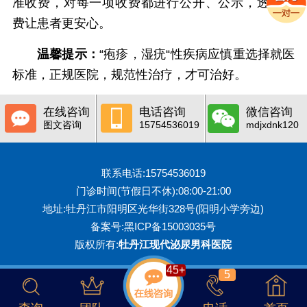
准收费，对每一项收费都进行公开、公示，透明收
费让患者更安心。
温馨提示：
“疱疹，湿疣“性疾病应慎重选择就医
标准，正规医院，规范性治疗，才可治好。
在线咨询
电话咨询
微信咨询
图文咨询
15754536019
mdjxdnk120
联系电话:15754536019
门诊时间(节假日不休):08:00-21:00
地址:牡丹江市阳明区光华街328号(阳明小学旁边)
备案号:
黑ICP备15003035号
版权所有:
牡丹江现代泌尿男科医院
45
+
5