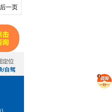
后一页
铁/自驾
)