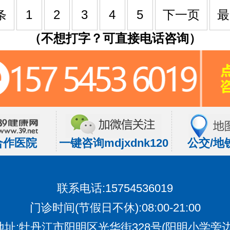
条
1
2
3
4
5
下一页
最
（不想打字？可直接电话咨询）
合作医院
一键咨询mdjxdnk120
公交/地
联系电话:15754536019
门诊时间(节假日不休):08:00-21:00
地址:牡丹江市阳明区光华街328号(阳明小学旁边