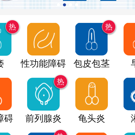
热
热
痿
性功能障碍
包皮包茎
热
障碍
前列腺炎
龟头炎