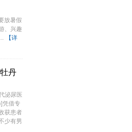
子就要放暑假
游、兴趣
..
【详
,牡丹
代泌尿医
)]凭借专
收获患者
不少有男