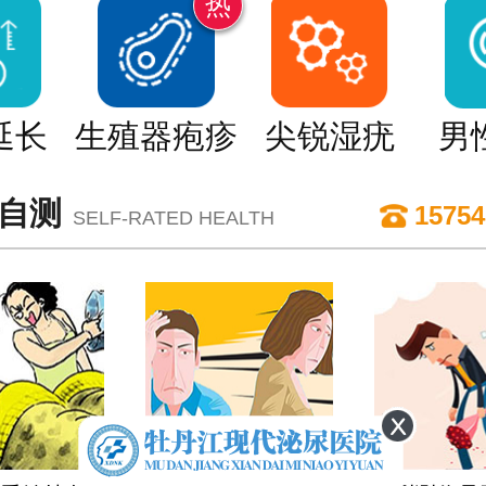
热
延长
生殖器疱疹
尖锐湿疣
男
自测
15754
SELF-RATED HEALTH