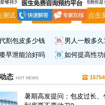
爱够持久吗
男性性功能障碍自测
测测你是
击测试
点击测试
点击
代割包皮多少钱
男人一般多久
痿早泄能治好吗
如何提高性功
动态
15754
HOT NEWS
暑期高发提问：包皮过长、