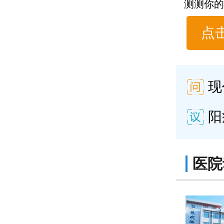
测测你的
点
现
阳
医院