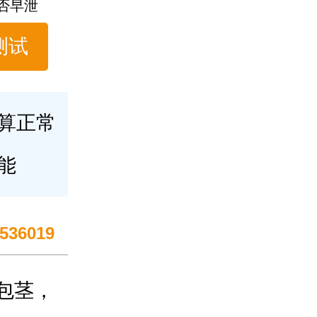
否早泄
测试
算正常
能
536019
包茎，