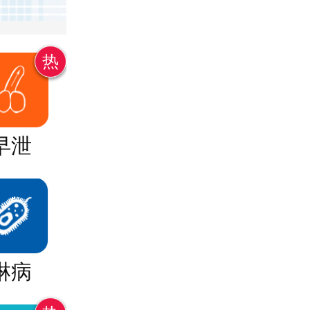
热
早泄
淋病